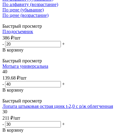
По алфавиту (возрастание)
По цене (убывание)
По цене (возрастание)
Быстрый просмотр
Плодосъемник
386
₽
/шт
-
+
В корзину
Быстрый просмотр
Мотыга универсальна
40
139.68
₽
/шт
-
+
В корзину
Быстрый просмотр
Лопата штыковая острая цинк t-2,0 с р/ж облегченная
30
211
₽
/шт
-
+
В корзину