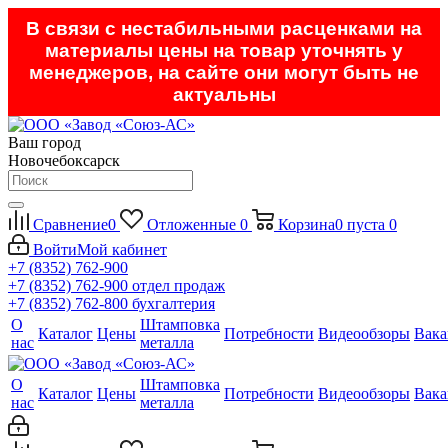
В связи с нестабильными расценками на
материалы цены на товар уточнять у
менеджеров, на сайте они могут быть не
актуальны
Ваш город
Новочебоксарск
Сравнение
0
Отложенные
0
Корзина
0
пуста
0
Войти
Мой кабинет
+7 (8352) 762-900
+7 (8352) 762-900
отдел продаж
+7 (8352) 762-800
бухгалтерия
О
Штамповка
Каталог
Цены
Потребности
Видеообзоры
Вака
нас
металла
О
Штамповка
Каталог
Цены
Потребности
Видеообзоры
Вака
нас
металла