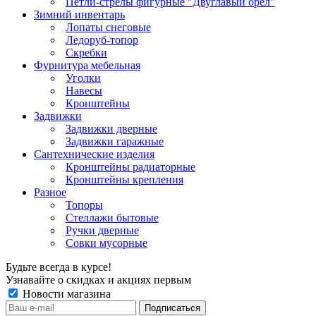
Петли-стрелы фигурные "Двуглавый орел"
Зимний инвентарь
Лопаты снеговые
Ледоруб-топор
Скребки
Фурнитура мебельная
Уголки
Навесы
Кронштейны
Задвижки
Задвижки дверные
Задвижки гаражные
Сантехнические изделия
Кронштейны радиаторные
Кронштейны крепления
Разное
Топоры
Стеллажи бытовые
Ручки дверные
Совки мусорные
Будьте всегда в курсе!
Узнавайте о скидках и акциях первым
Новости магазина