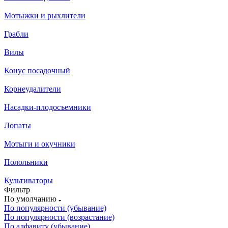
Мотыжки и рыхлители
Грабли
Вилы
Конус посадочный
Корнеудалители
Насадки-плодосъемники
Лопаты
Мотыги и окучники
Полольники
Культиваторы
Фильтр
По умолчанию
По популярности (убывание)
По популярности (возрастание)
По алфавиту (убывание)