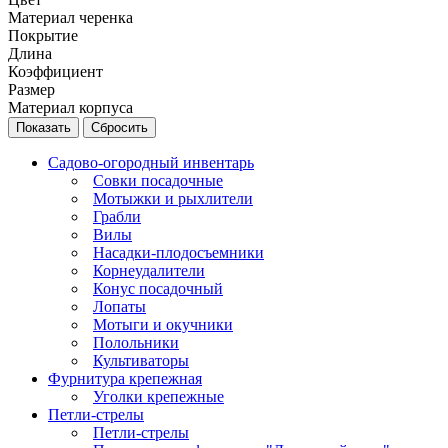
Материал черенка
Покрытие
Длина
Коэффициент
Размер
Материал корпуса
Сбросить
Садово-огородный инвентарь
Совки посадочные
Мотыжки и рыхлители
Грабли
Вилы
Насадки-плодосъемники
Корнеудалители
Конус посадочный
Лопаты
Мотыги и окучники
Полольники
Культиваторы
Фурнитура крепежная
Уголки крепежные
Петли-стрелы
Петли-стрелы