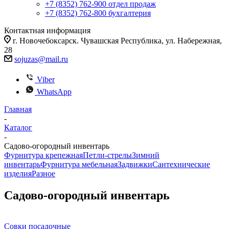
+7 (8352) 762-900
отдел продаж
+7 (8352) 762-800
бухгалтерия
Контактная информация
г. Новочебоксарск. Чувашская Республика, ул. Набережная,
28
sojuzas@mail.ru
Viber
WhatsApp
Главная
-
Каталог
-
Садово-огородный инвентарь
Фурнитура крепежная
Петли-стрелы
Зимний
инвентарь
Фурнитура мебельная
Задвижки
Сантехнические
изделия
Разное
Садово-огородный инвентарь
Совки посадочные