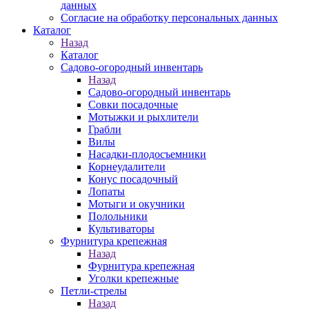
данных
Согласие на обработку персональных данных
Каталог
Назад
Каталог
Садово-огородный инвентарь
Назад
Садово-огородный инвентарь
Совки посадочные
Мотыжки и рыхлители
Грабли
Вилы
Насадки-плодосъемники
Корнеудалители
Конус посадочный
Лопаты
Мотыги и окучники
Полольники
Культиваторы
Фурнитура крепежная
Назад
Фурнитура крепежная
Уголки крепежные
Петли-стрелы
Назад