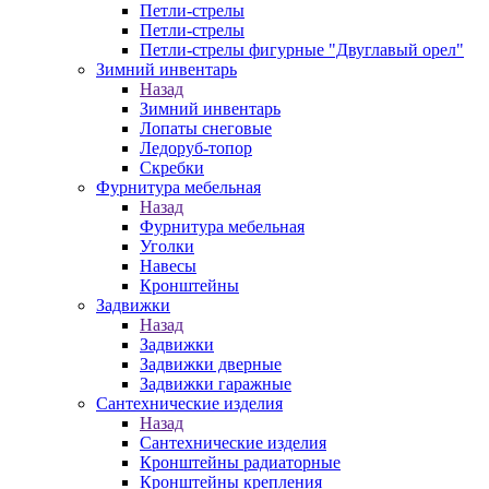
Петли-стрелы
Петли-стрелы
Петли-стрелы фигурные "Двуглавый орел"
Зимний инвентарь
Назад
Зимний инвентарь
Лопаты снеговые
Ледоруб-топор
Скребки
Фурнитура мебельная
Назад
Фурнитура мебельная
Уголки
Навесы
Кронштейны
Задвижки
Назад
Задвижки
Задвижки дверные
Задвижки гаражные
Сантехнические изделия
Назад
Сантехнические изделия
Кронштейны радиаторные
Кронштейны крепления