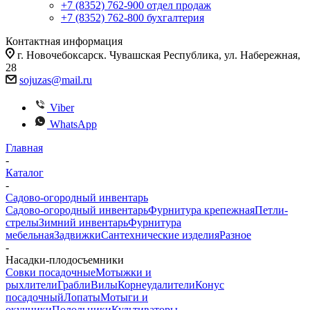
+7 (8352) 762-900
отдел продаж
+7 (8352) 762-800
бухгалтерия
Контактная информация
г. Новочебоксарск. Чувашская Республика, ул. Набережная,
28
sojuzas@mail.ru
Viber
WhatsApp
Главная
-
Каталог
-
Садово-огородный инвентарь
Садово-огородный инвентарь
Фурнитура крепежная
Петли-
стрелы
Зимний инвентарь
Фурнитура
мебельная
Задвижки
Сантехнические изделия
Разное
-
Насадки-плодосъемники
Совки посадочные
Мотыжки и
рыхлители
Грабли
Вилы
Корнеудалители
Конус
посадочный
Лопаты
Мотыги и
окучники
Полольники
Культиваторы