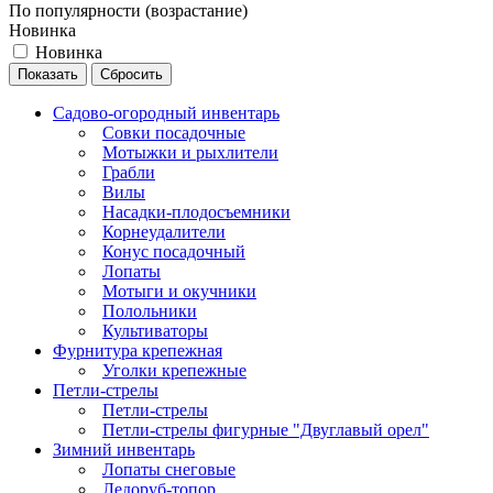
По популярности (возрастание)
Новинка
Новинка
Сбросить
Садово-огородный инвентарь
Совки посадочные
Мотыжки и рыхлители
Грабли
Вилы
Насадки-плодосъемники
Корнеудалители
Конус посадочный
Лопаты
Мотыги и окучники
Полольники
Культиваторы
Фурнитура крепежная
Уголки крепежные
Петли-стрелы
Петли-стрелы
Петли-стрелы фигурные "Двуглавый орел"
Зимний инвентарь
Лопаты снеговые
Ледоруб-топор