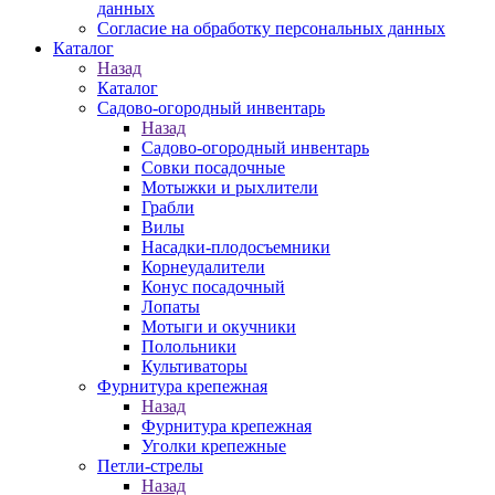
данных
Согласие на обработку персональных данных
Каталог
Назад
Каталог
Садово-огородный инвентарь
Назад
Садово-огородный инвентарь
Совки посадочные
Мотыжки и рыхлители
Грабли
Вилы
Насадки-плодосъемники
Корнеудалители
Конус посадочный
Лопаты
Мотыги и окучники
Полольники
Культиваторы
Фурнитура крепежная
Назад
Фурнитура крепежная
Уголки крепежные
Петли-стрелы
Назад