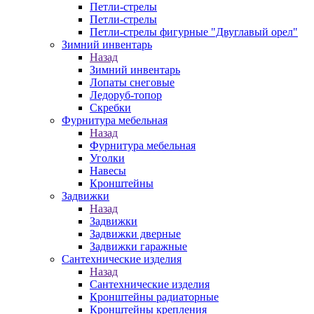
Петли-стрелы
Петли-стрелы
Петли-стрелы фигурные "Двуглавый орел"
Зимний инвентарь
Назад
Зимний инвентарь
Лопаты снеговые
Ледоруб-топор
Скребки
Фурнитура мебельная
Назад
Фурнитура мебельная
Уголки
Навесы
Кронштейны
Задвижки
Назад
Задвижки
Задвижки дверные
Задвижки гаражные
Сантехнические изделия
Назад
Сантехнические изделия
Кронштейны радиаторные
Кронштейны крепления