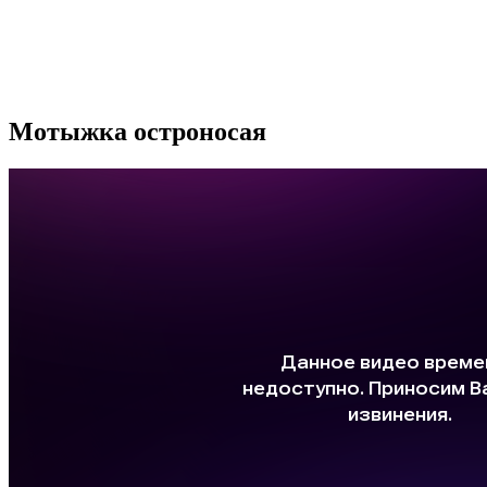
Мотыжка остроносая