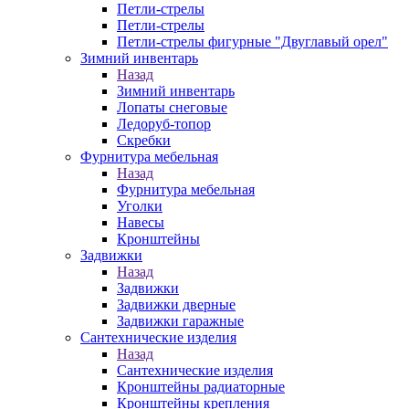
Петли-стрелы
Петли-стрелы
Петли-стрелы фигурные "Двуглавый орел"
Зимний инвентарь
Назад
Зимний инвентарь
Лопаты снеговые
Ледоруб-топор
Скребки
Фурнитура мебельная
Назад
Фурнитура мебельная
Уголки
Навесы
Кронштейны
Задвижки
Назад
Задвижки
Задвижки дверные
Задвижки гаражные
Сантехнические изделия
Назад
Сантехнические изделия
Кронштейны радиаторные
Кронштейны крепления