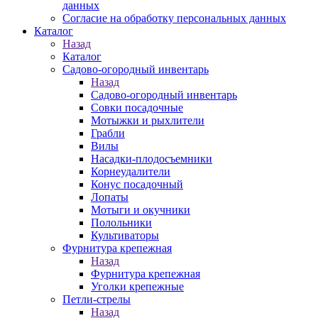
данных
Согласие на обработку персональных данных
Каталог
Назад
Каталог
Садово-огородный инвентарь
Назад
Садово-огородный инвентарь
Совки посадочные
Мотыжки и рыхлители
Грабли
Вилы
Насадки-плодосъемники
Корнеудалители
Конус посадочный
Лопаты
Мотыги и окучники
Полольники
Культиваторы
Фурнитура крепежная
Назад
Фурнитура крепежная
Уголки крепежные
Петли-стрелы
Назад