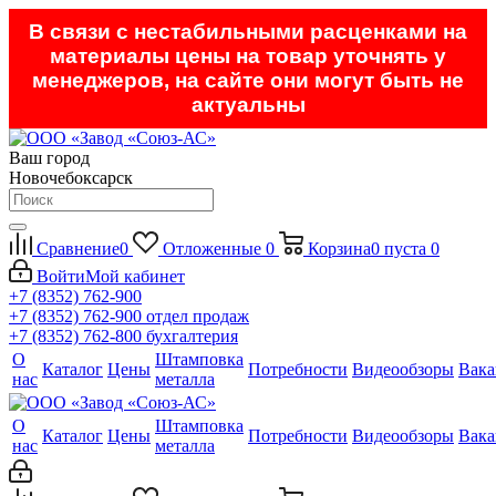
В связи с нестабильными расценками на
материалы цены на товар уточнять у
менеджеров, на сайте они могут быть не
актуальны
Ваш город
Новочебоксарск
Сравнение
0
Отложенные
0
Корзина
0
пуста
0
Войти
Мой кабинет
+7 (8352) 762-900
+7 (8352) 762-900
отдел продаж
+7 (8352) 762-800
бухгалтерия
О
Штамповка
Каталог
Цены
Потребности
Видеообзоры
Вака
нас
металла
О
Штамповка
Каталог
Цены
Потребности
Видеообзоры
Вака
нас
металла