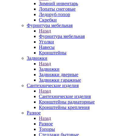
Зимний инвентарь
Лопаты снеговые
Ледоруб-топор
Скребки
Фурнитура мебельная
Назад
Фурнитура мебельная
Уголки
Навесы
Кронштейны
Задвижки
Назад
Задвижки
Задвижки дверные
Задвижки гаражные
Сантехнические изделия
Назад
Сантехнические изделия
Кронштейны радиаторные
Кронштейны крепления
Разное
Назад
Разное
Топоры
Стеллажи бытовые