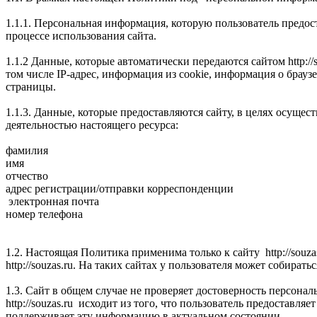
1.1.1. Персональная информация, которую пользователь предос
процессе использования сайта.
1.1.2 Данные, которые автоматически передаются сайтом http:/
том числе IP-адрес, информация из cookie, информация о брауз
страницы.
1.1.3. Данные, которые предоставляются сайту, в целях осущес
деятельностью настоящего ресурса:
фамилия
имя
отчество
адрес регистрации/отправки корреспонденции
электронная почта
номер телефона
1.2. Настоящая Политика применима только к сайту http://souz
http://souzas.ru. На таких сайтах у пользователя может собира
1.3. Сайт в общем случае не проверяет достоверность персона
http://souzas.ru исходит из того, что пользователь предоста
поддерживает эту информацию в актуальном состоянии.