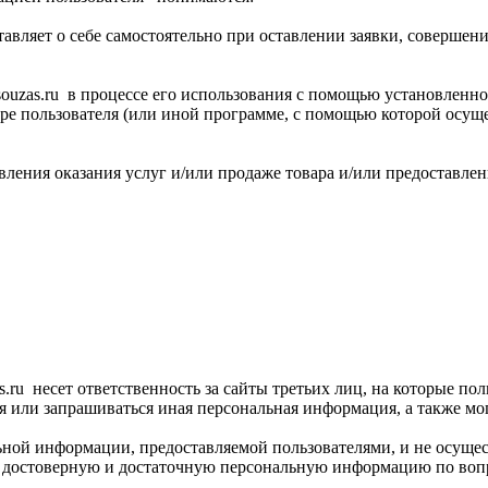
тавляет о себе самостоятельно при оставлении заявки, совершен
/souzas.ru в процессе его использования с помощью установленн
ере пользователя (или иной программе, с помощью которой осуще
твления оказания услуг и/или продаже товара и/или предоставлен
as.ru несет ответственность за сайты третьих лиц, на которые п
ться или запрашиваться иная персональная информация, а также м
льной информации, предоставляемой пользователями, и не осущес
вляет достоверную и достаточную персональную информацию по во