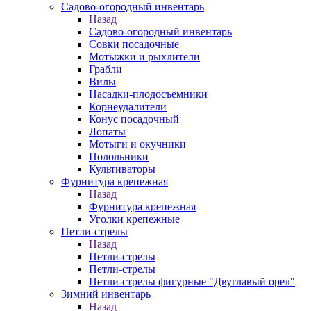
Садово-огородный инвентарь
Назад
Садово-огородный инвентарь
Совки посадочные
Мотыжки и рыхлители
Грабли
Вилы
Насадки-плодосъемники
Корнеудалители
Конус посадочный
Лопаты
Мотыги и окучники
Полольники
Культиваторы
Фурнитура крепежная
Назад
Фурнитура крепежная
Уголки крепежные
Петли-стрелы
Назад
Петли-стрелы
Петли-стрелы
Петли-стрелы фигурные "Двуглавый орел"
Зимний инвентарь
Назад