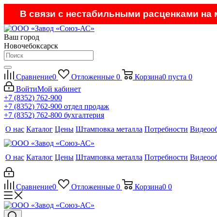
В связи с нестабильными расценками на м
Ваш город
Новочебоксарск
Сравнение
0
Отложенные
0
Корзина
0
пуста
0
Войти
Мой кабинет
+7 (8352) 762-900
+7 (8352) 762-900
отдел продаж
+7 (8352) 762-800
бухгалтерия
О нас
Каталог
Цены
Штамповка металла
Потребности
Видеоо
О нас
Каталог
Цены
Штамповка металла
Потребности
Видеоо
Сравнение
0
Отложенные
0
Корзина
0
0