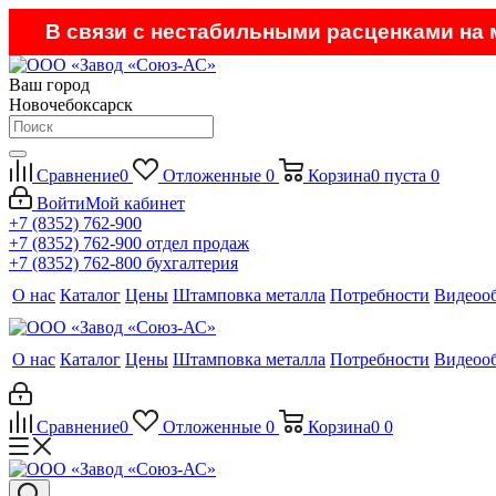
В связи с нестабильными расценками на м
Ваш город
Новочебоксарск
Сравнение
0
Отложенные
0
Корзина
0
пуста
0
Войти
Мой кабинет
+7 (8352) 762-900
+7 (8352) 762-900
отдел продаж
+7 (8352) 762-800
бухгалтерия
О нас
Каталог
Цены
Штамповка металла
Потребности
Видеоо
О нас
Каталог
Цены
Штамповка металла
Потребности
Видеоо
Сравнение
0
Отложенные
0
Корзина
0
0