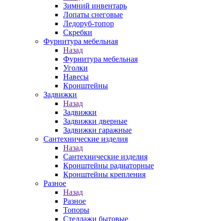
Зимний инвентарь
Лопаты снеговые
Ледоруб-топор
Скребки
Фурнитура мебельная
Назад
Фурнитура мебельная
Уголки
Навесы
Кронштейны
Задвижки
Назад
Задвижки
Задвижки дверные
Задвижки гаражные
Сантехнические изделия
Назад
Сантехнические изделия
Кронштейны радиаторные
Кронштейны крепления
Разное
Назад
Разное
Топоры
Стеллажи бытовые