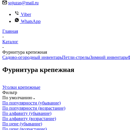
sojuzas@mail.ru
Viber
WhatsApp
Главная
-
Каталог
-
Фурнитура крепежная
Садово-огородный инвентарь
Петли-стрелы
Зимний инвентарь
Ф
Фурнитура крепежная
Уголки крепежные
Фильтр
По умолчанию
По популярности (убывание)
По популярности (возрастание)
По алфавиту (убывание)
По алфавиту (возрастание)
По цене (убывание)
По цене (возрастание)