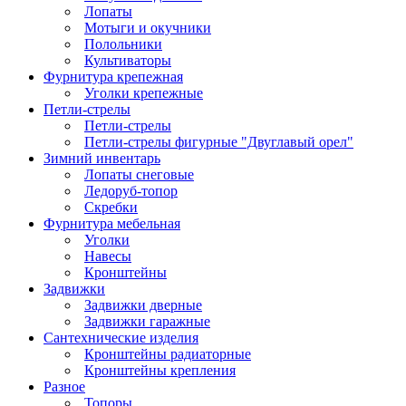
Лопаты
Мотыги и окучники
Полольники
Культиваторы
Фурнитура крепежная
Уголки крепежные
Петли-стрелы
Петли-стрелы
Петли-стрелы фигурные "Двуглавый орел"
Зимний инвентарь
Лопаты снеговые
Ледоруб-топор
Скребки
Фурнитура мебельная
Уголки
Навесы
Кронштейны
Задвижки
Задвижки дверные
Задвижки гаражные
Сантехнические изделия
Кронштейны радиаторные
Кронштейны крепления
Разное
Топоры