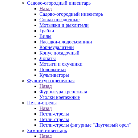
Садово-огородный инвентарь
Назад
Садово-огородный инвентарь
Совки посадочные
Мотыжки и рыхлители
Грабли
Вилы
Насадки-плодосъемники
Корнеудалители
Конус посадочный
Лопаты
Мотыги и окучники
Полольники
Культиваторы
Фурнитура крепежная
Назад
Фурнитура крепежная
Уголки крепежные
Петли-стрелы
Назад
Петли-стрелы
Петли-стрелы
Петли-стрелы фигурные "Двуглавый орел"
Зимний инвентарь
Назад