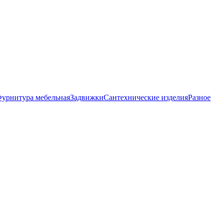
урнитура мебельная
Задвижки
Сантехнические изделия
Разное