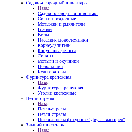
Садово-огородный инвентарь
Назад
Садово-огородный инвентарь
Совки посадочные
Мотыжки и рыхлители
Грабли
Вилы
Насадки-плодосъемники
Корнеудалители
Конус посадочный
Лопаты
Мотыги и окучники
Полольники
Культиваторы
Фурнитура крепежная
Назад
Фурнитура крепежная
Уголки крепежные
Петли-стрелы
Назад
Петли-стрелы
Петли-стрелы
Петли-стрелы фигурные "Двуглавый орел"
Зимний инвентарь
Назад