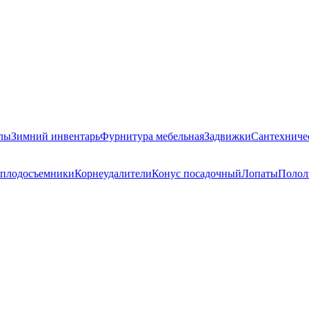
лы
Зимний инвентарь
Фурнитура мебельная
Задвижки
Сантехниче
-плодосъемники
Корнеудалители
Конус посадочный
Лопаты
Полол