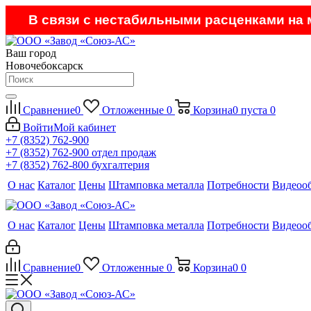
В связи с нестабильными расценками на м
Ваш город
Новочебоксарск
Сравнение
0
Отложенные
0
Корзина
0
пуста
0
Войти
Мой кабинет
+7 (8352) 762-900
+7 (8352) 762-900
отдел продаж
+7 (8352) 762-800
бухгалтерия
О нас
Каталог
Цены
Штамповка металла
Потребности
Видеоо
О нас
Каталог
Цены
Штамповка металла
Потребности
Видеоо
Сравнение
0
Отложенные
0
Корзина
0
0