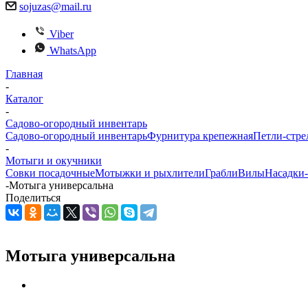
sojuzas@mail.ru
Viber
WhatsApp
Главная
-
Каталог
-
Садово-огородный инвентарь
Садово-огородный инвентарь
Фурнитура крепежная
Петли-стре
-
Мотыги и окучники
Совки посадочные
Мотыжки и рыхлители
Грабли
Вилы
Насадки
-
Мотыга универсальна
Поделиться
Мотыга универсальна