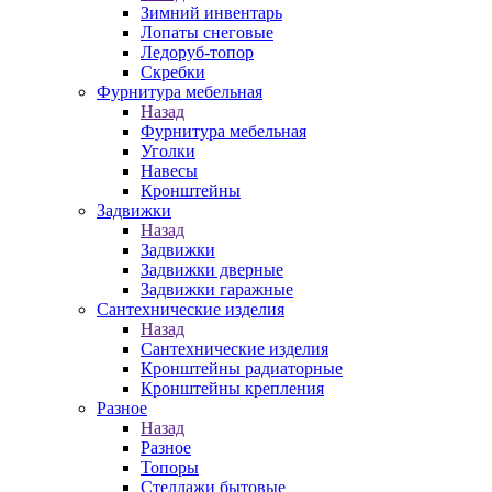
Зимний инвентарь
Лопаты снеговые
Ледоруб-топор
Скребки
Фурнитура мебельная
Назад
Фурнитура мебельная
Уголки
Навесы
Кронштейны
Задвижки
Назад
Задвижки
Задвижки дверные
Задвижки гаражные
Сантехнические изделия
Назад
Сантехнические изделия
Кронштейны радиаторные
Кронштейны крепления
Разное
Назад
Разное
Топоры
Стеллажи бытовые