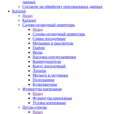
данных
Согласие на обработку персональных данных
Каталог
Назад
Каталог
Садово-огородный инвентарь
Назад
Садово-огородный инвентарь
Совки посадочные
Мотыжки и рыхлители
Грабли
Вилы
Насадки-плодосъемники
Корнеудалители
Конус посадочный
Лопаты
Мотыги и окучники
Полольники
Культиваторы
Фурнитура крепежная
Назад
Фурнитура крепежная
Уголки крепежные
Петли-стрелы
Назад