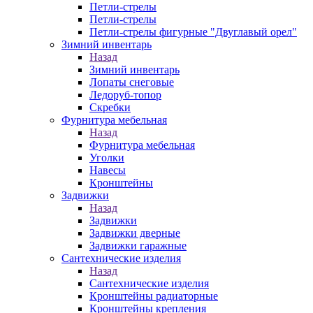
Петли-стрелы
Петли-стрелы
Петли-стрелы фигурные "Двуглавый орел"
Зимний инвентарь
Назад
Зимний инвентарь
Лопаты снеговые
Ледоруб-топор
Скребки
Фурнитура мебельная
Назад
Фурнитура мебельная
Уголки
Навесы
Кронштейны
Задвижки
Назад
Задвижки
Задвижки дверные
Задвижки гаражные
Сантехнические изделия
Назад
Сантехнические изделия
Кронштейны радиаторные
Кронштейны крепления