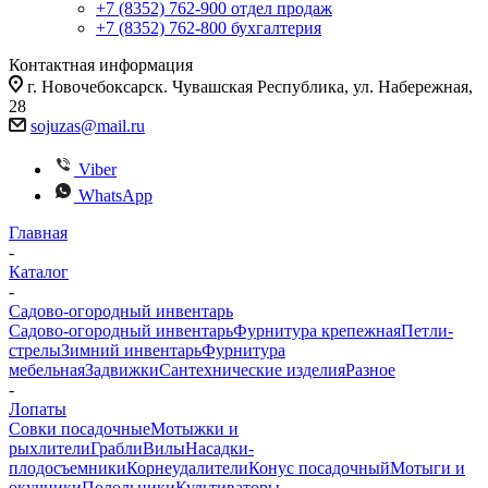
+7 (8352) 762-900
отдел продаж
+7 (8352) 762-800
бухгалтерия
Контактная информация
г. Новочебоксарск. Чувашская Республика, ул. Набережная,
28
sojuzas@mail.ru
Viber
WhatsApp
Главная
-
Каталог
-
Садово-огородный инвентарь
Садово-огородный инвентарь
Фурнитура крепежная
Петли-
стрелы
Зимний инвентарь
Фурнитура
мебельная
Задвижки
Сантехнические изделия
Разное
-
Лопаты
Совки посадочные
Мотыжки и
рыхлители
Грабли
Вилы
Насадки-
плодосъемники
Корнеудалители
Конус посадочный
Мотыги и
окучники
Полольники
Культиваторы