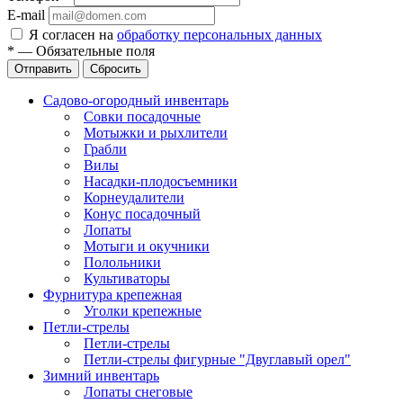
E-mail
Я согласен на
обработку персональных данных
*
—
Обязательные поля
Отправить
Сбросить
Садово-огородный инвентарь
Совки посадочные
Мотыжки и рыхлители
Грабли
Вилы
Насадки-плодосъемники
Корнеудалители
Конус посадочный
Лопаты
Мотыги и окучники
Полольники
Культиваторы
Фурнитура крепежная
Уголки крепежные
Петли-стрелы
Петли-стрелы
Петли-стрелы фигурные "Двуглавый орел"
Зимний инвентарь
Лопаты снеговые