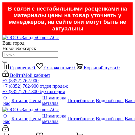
В связи с нестабильными расценками на
материалы цены на товар уточнять у
менеджеров, на сайте они могут быть не
актуальны
Ваш город
Новочебоксарск
Сравнение
0
Отложенные
0
Корзина
0
пуста
0
Войти
Мой кабинет
+7 (8352) 762-900
+7 (8352) 762-900
отдел продаж
+7 (8352) 762-800
бухгалтерия
О
Штамповка
Каталог
Цены
Потребности
Видеообзоры
Вака
нас
металла
О
Штамповка
Каталог
Цены
Потребности
Видеообзоры
Вака
нас
металла