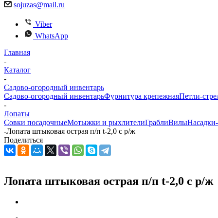
sojuzas@mail.ru
Viber
WhatsApp
Главная
-
Каталог
-
Садово-огородный инвентарь
Садово-огородный инвентарь
Фурнитура крепежная
Петли-стре
-
Лопаты
Совки посадочные
Мотыжки и рыхлители
Грабли
Вилы
Насадки
-
Лопата штыковая острая п/п t-2,0 с р/ж
Поделиться
Лопата штыковая острая п/п t-2,0 с р/ж