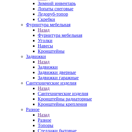
Зимний инвентарь
Лопаты снеговые
Ледоруб-топор
Скребки
Фурнитура мебельная
Назад
Фурнитура мебельная
Уголки
Навесы
Кронштейны
Задвижки
Назад
Задвижки
Задвижки дверные
Задвижки гаражные
Сантехнические изделия
Назад
Сантехнические изделия
Кронштейны радиаторные
Кронштейны крепления
Разное
Назад
Разное
Топоры
Стеллажи бытовые