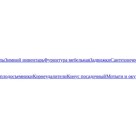
лы
Зимний инвентарь
Фурнитура мебельная
Задвижки
Сантехниче
-плодосъемники
Корнеудалители
Конус посадочный
Мотыги и ок