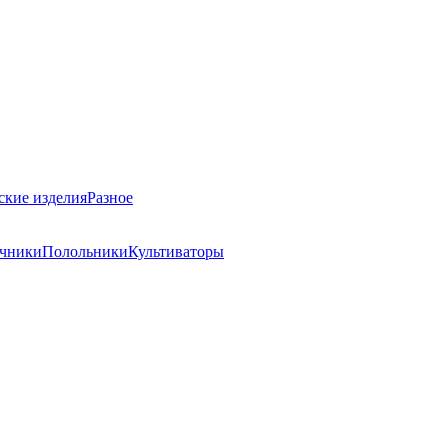
ские изделия
Разное
учники
Полольники
Культиваторы