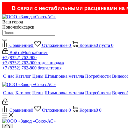
В связи с нестабильными расценками на м
Ваш город
Новочебоксарск
Сравнение
0
Отложенные
0
Корзина
0
пуста
0
Войти
Мой кабинет
+7 (8352) 762-900
+7 (8352) 762-900
отдел продаж
+7 (8352) 762-800
бухгалтерия
О нас
Каталог
Цены
Штамповка металла
Потребности
Видеоо
О нас
Каталог
Цены
Штамповка металла
Потребности
Видеоо
Сравнение
0
Отложенные
0
Корзина
0
0