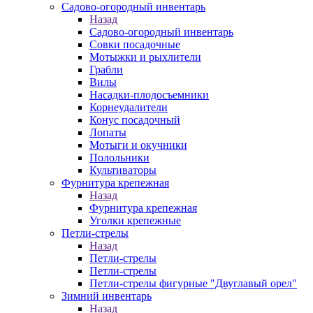
Садово-огородный инвентарь
Назад
Садово-огородный инвентарь
Совки посадочные
Мотыжки и рыхлители
Грабли
Вилы
Насадки-плодосъемники
Корнеудалители
Конус посадочный
Лопаты
Мотыги и окучники
Полольники
Культиваторы
Фурнитура крепежная
Назад
Фурнитура крепежная
Уголки крепежные
Петли-стрелы
Назад
Петли-стрелы
Петли-стрелы
Петли-стрелы фигурные "Двуглавый орел"
Зимний инвентарь
Назад