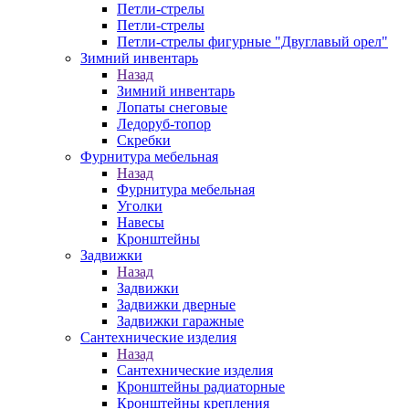
Петли-стрелы
Петли-стрелы
Петли-стрелы фигурные "Двуглавый орел"
Зимний инвентарь
Назад
Зимний инвентарь
Лопаты снеговые
Ледоруб-топор
Скребки
Фурнитура мебельная
Назад
Фурнитура мебельная
Уголки
Навесы
Кронштейны
Задвижки
Назад
Задвижки
Задвижки дверные
Задвижки гаражные
Сантехнические изделия
Назад
Сантехнические изделия
Кронштейны радиаторные
Кронштейны крепления