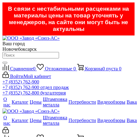
В связи с нестабильными расценками на
материалы цены на товар уточнять у
менеджеров, на сайте они могут быть не
актуальны
Ваш город
Новочебоксарск
Сравнение
0
Отложенные
0
Корзина
0
пуста
0
Войти
Мой кабинет
+7 (8352) 762-900
+7 (8352) 762-900
отдел продаж
+7 (8352) 762-800
бухгалтерия
О
Штамповка
Каталог
Цены
Потребности
Видеообзоры
Вака
нас
металла
О
Штамповка
Каталог
Цены
Потребности
Видеообзоры
Вака
нас
металла