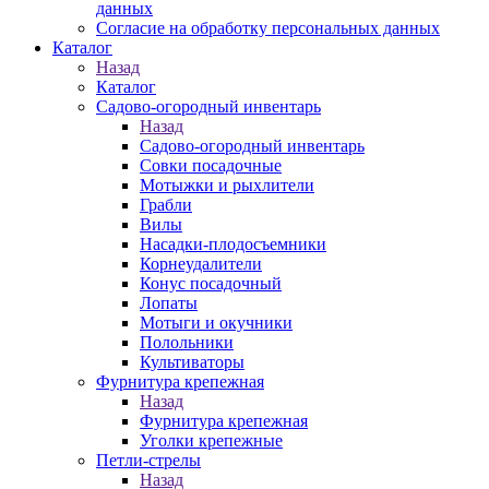
данных
Согласие на обработку персональных данных
Каталог
Назад
Каталог
Садово-огородный инвентарь
Назад
Садово-огородный инвентарь
Совки посадочные
Мотыжки и рыхлители
Грабли
Вилы
Насадки-плодосъемники
Корнеудалители
Конус посадочный
Лопаты
Мотыги и окучники
Полольники
Культиваторы
Фурнитура крепежная
Назад
Фурнитура крепежная
Уголки крепежные
Петли-стрелы
Назад