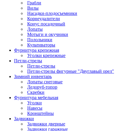
Грабли
Вилы
Насадки-плодосъемники
Корнеудалители
Конус посадочный
Лопаты
Мотыги и окучники
Полольники
Культиваторы
Фурнитура крепежная
Уголки крепежные
Петли-стрелы
Петли-стрелы
Петли-стрелы фигурные "Двуглавый орел"
Зимний инвентарь
Лопаты снеговые
Ледоруб-топор
Скребки
Фурнитура мебельная
Уголки
Навесы
Кронштейны
Задвижки
Задвижки дверные
Задвижки гаражные