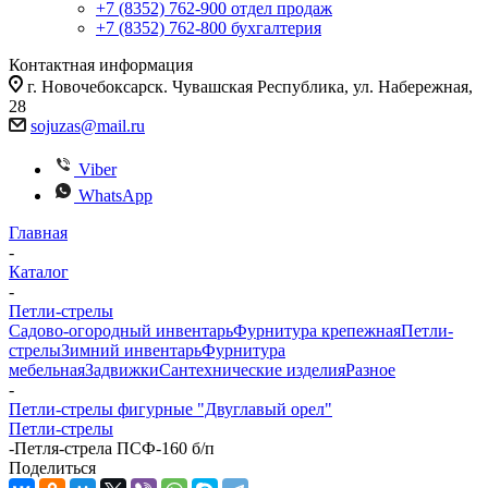
+7 (8352) 762-900
отдел продаж
+7 (8352) 762-800
бухгалтерия
Контактная информация
г. Новочебоксарск. Чувашская Республика, ул. Набережная,
28
sojuzas@mail.ru
Viber
WhatsApp
Главная
-
Каталог
-
Петли-стрелы
Садово-огородный инвентарь
Фурнитура крепежная
Петли-
стрелы
Зимний инвентарь
Фурнитура
мебельная
Задвижки
Сантехнические изделия
Разное
-
Петли-стрелы фигурные "Двуглавый орел"
Петли-стрелы
-
Петля-стрела ПСФ-160 б/п
Поделиться