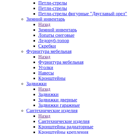
Петли-стрелы
Петли-стрелы
Петли-стрелы фигурные "Двуглавый орел"
Зимний инвентарь
Назад
Зимний инвентарь
Лопаты снеговые
Ледоруб-топор
Скребки
Фурнитура мебельная
Назад
Фурнитура мебельная
Уголки
Навесы
Кронштейны
Задвижки
Назад
Задвижки
Задвижки дверные
Задвижки гаражные
Сантехнические изделия
Назад
Сантехнические изделия
Кронштейны радиаторные
Кронштейны крепления