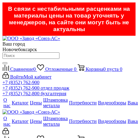
В связи с нестабильными расценками на
материалы цены на товар уточнять у
менеджеров, на сайте они могут быть не
актуальны
Ваш город
Новочебоксарск
Сравнение
0
Отложенные
0
Корзина
0
пуста
0
Войти
Мой кабинет
+7 (8352) 762-900
+7 (8352) 762-900
отдел продаж
+7 (8352) 762-800
бухгалтерия
О
Штамповка
Каталог
Цены
Потребности
Видеообзоры
Вака
нас
металла
О
Штамповка
Каталог
Цены
Потребности
Видеообзоры
Вака
нас
металла