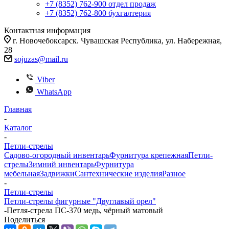
+7 (8352) 762-900
отдел продаж
+7 (8352) 762-800
бухгалтерия
Контактная информация
г. Новочебоксарск. Чувашская Республика, ул. Набережная,
28
sojuzas@mail.ru
Viber
WhatsApp
Главная
-
Каталог
-
Петли-стрелы
Садово-огородный инвентарь
Фурнитура крепежная
Петли-
стрелы
Зимний инвентарь
Фурнитура
мебельная
Задвижки
Сантехнические изделия
Разное
-
Петли-стрелы
Петли-стрелы фигурные "Двуглавый орел"
-
Петля-стрела ПС-370 медь, чёрный матовый
Поделиться