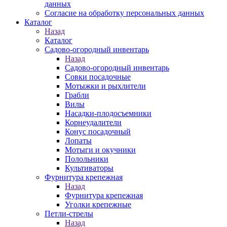
данных
Согласие на обработку персональных данных
Каталог
Назад
Каталог
Садово-огородный инвентарь
Назад
Садово-огородный инвентарь
Совки посадочные
Мотыжки и рыхлители
Грабли
Вилы
Насадки-плодосъемники
Корнеудалители
Конус посадочный
Лопаты
Мотыги и окучники
Полольники
Культиваторы
Фурнитура крепежная
Назад
Фурнитура крепежная
Уголки крепежные
Петли-стрелы
Назад