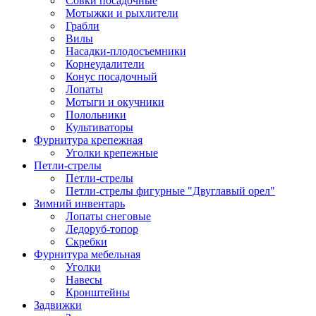
Совки посадочные
Мотыжки и рыхлители
Грабли
Вилы
Насадки-плодосъемники
Корнеудалители
Конус посадочный
Лопаты
Мотыги и окучники
Полольники
Культиваторы
Фурнитура крепежная
Уголки крепежные
Петли-стрелы
Петли-стрелы
Петли-стрелы фигурные "Двуглавый орел"
Зимний инвентарь
Лопаты снеговые
Ледоруб-топор
Скребки
Фурнитура мебельная
Уголки
Навесы
Кронштейны
Задвижки